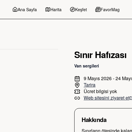
Ana Sayfa
Harita
Keşfet
FavorMag
Sınır Hafızası
Van
sergileri
9 Mayıs 2026 - 24 May
Tarira
Ücret bilgisi yok
Web sitesini ziyaret et
Hakkında
Sınırların ötesinde kalan