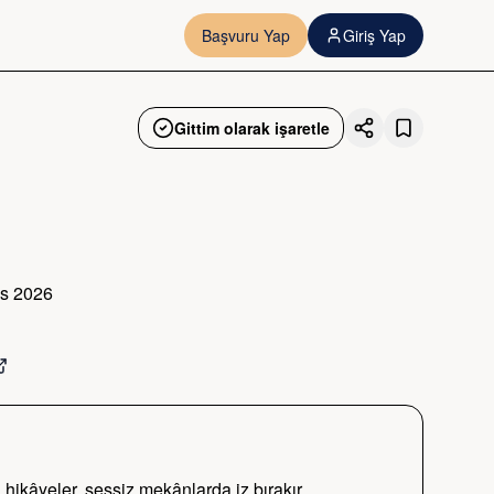
Başvuru Yap
Giriş Yap
Gittim olarak işaretle
ıs 2026
 hikâyeler, sessiz mekânlarda iz bırakır.
