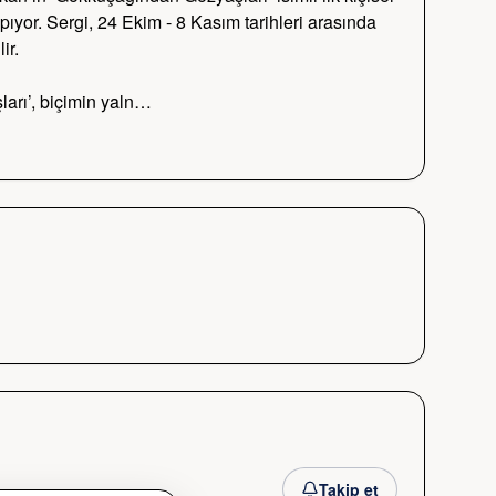
pıyor. Sergi, 24 Ekim - 8 Kasım tarihleri arasında 
r.

arı’, biçimin yaln…
Takip et