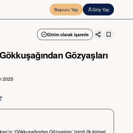
Başvuru Yap
Giriş Yap
Gittim olarak işaretle
 Gökkuşağından Gözyaşları
m 2025
n’ın ‘Gökkuşağından Gözyaşları’ isimli ilk kişisel 