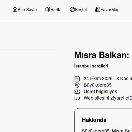
Ana Sayfa
Harita
Keşfet
FavorMag
Mısra Balkan:
İstanbul
sergileri
24 Ekim 2025 - 8 Kası
Büyükdere35
Ücret bilgisi yok
Web sitesini ziyaret et
Hakkında
Büyükdere35, Mısra Balka