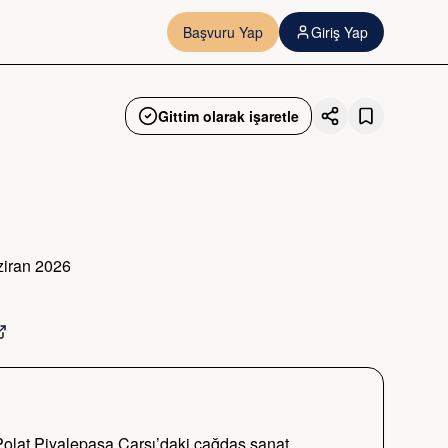
Başvuru Yap
Giriş Yap
Gittim olarak işaretle
ziran 2026
Polat Piyalepaşa Çarşı’daki çağdaş sanat 