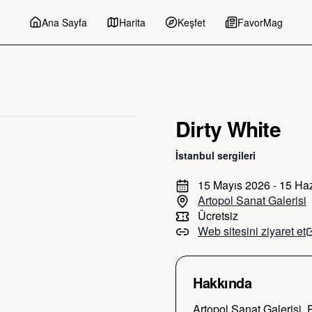
Ana Sayfa
Harita
Keşfet
FavorMag
Dirty White
İstanbul
sergileri
15 Mayıs 2026 - 15 Ha
Artopol Sanat Galerisi
Ücretsiz
Web sitesini ziyaret et
Hakkında
Artopol Sanat Galerisi, 