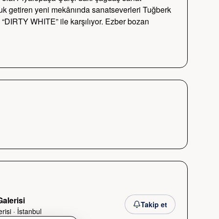
oluk getiren yeni mekânında sanatseverleri Tuğberk 
i “DIRTY WHITE” ile karşılıyor. Ezber bozan 
alerisi
Takip et
risi
·
İstanbul