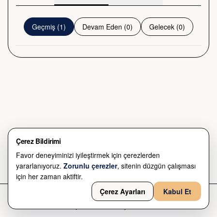
UNDER CONSTRUCTION
Geçmiş
(
1
)
Devam Eden
(
0
)
Gelecek
(
0
)
QZENS, Ankara
Ücretsiz
9 May 2026 - 9 Tem 2026
Çerez Bildirimi
Favor deneyiminizi iyileştirmek için çerezlerden
yararlanıyoruz.
Zorunlu çerezler
, sitenin düzgün çalışması
için her zaman aktiftir.
Çerez Ayarları
Kabul Et
Ana Sayfa
Harita
Keşfet
Profil