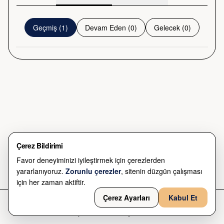
Ufuk İnan: Duyguların Ritmi -2
Galeri Kambur
Geçmiş
(
1
)
Devam Eden
(
0
)
Gelecek
(
0
)
Ücret bilgisi yok
10 Şub 2025 - 23 Şub 2025
Çerez Bildirimi
Favor deneyiminizi iyileştirmek için çerezlerden
yararlanıyoruz.
Zorunlu çerezler
, sitenin düzgün çalışması
için her zaman aktiftir.
Çerez Ayarları
Kabul Et
Ana Sayfa
Harita
Keşfet
Profil