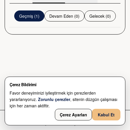
Sanat Dolu XVI Yıl
Geçmiş
(
1
)
Devam Eden
(
0
)
Gelecek
(
0
)
Arete, Ankara
Ücretsiz
16 May 2026 - 30 Haz 2026
Çerez Bildirimi
Favor deneyiminizi iyileştirmek için çerezlerden
yararlanıyoruz.
Zorunlu çerezler
, sitenin düzgün çalışması
için her zaman aktiftir.
Çerez Ayarları
Kabul Et
Ana Sayfa
Harita
Keşfet
Profil